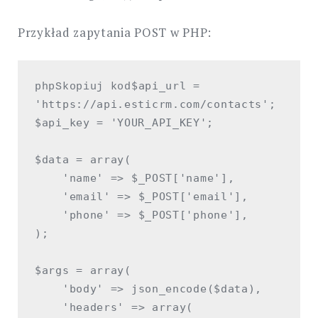
Przykład zapytania POST w PHP:
$api_url = 
phpSkopiuj kod
'https://api.esticrm.com/contacts';

$api_key = 'YOUR_API_KEY';

$data = array(

    'name' => $_POST['name'],

    'email' => $_POST['email'],

    'phone' => $_POST['phone'],

);

$args = array(

    'body' => json_encode($data),

    'headers' => array(
