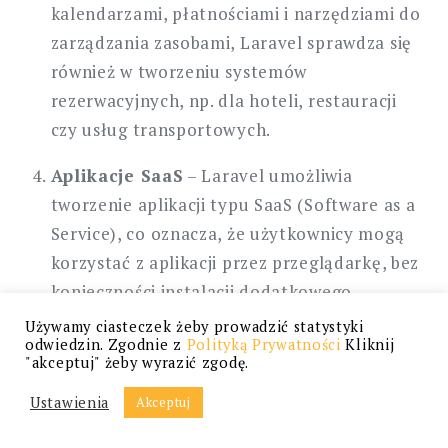
kalendarzami, płatnościami i narzędziami do
zarządzania zasobami, Laravel sprawdza się
również w tworzeniu systemów
rezerwacyjnych, np. dla hoteli, restauracji
czy usług transportowych.
Aplikacje SaaS
– Laravel umożliwia
tworzenie aplikacji typu SaaS (Software as a
Service), co oznacza, że użytkownicy mogą
korzystać z aplikacji przez przeglądarkę, bez
konieczności instalacji dodatkowego
oprogramowania. Przykładem mogą być
Używamy ciasteczek żeby prowadzić statystyki
odwiedzin. Zgodnie z
Polityką Prywatności
Kliknij
platformy do zarządzania projektami,
"akceptuj" żeby wyrazić zgodę.
narzędzia marketingowe czy systemy
Ustawienia
Akceptuj
zarządzania zadaniami.