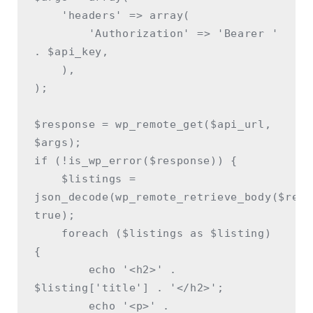
    'headers' => array(

        'Authorization' => 'Bearer ' 
. $api_key,

    ),

);

$response = wp_remote_get($api_url, 
$args);

if (!is_wp_error($response)) {

    $listings = 
json_decode(wp_remote_retrieve_body($respo
true);

    foreach ($listings as $listing) 
{

        echo '<h2>' . 
$listing['title'] . '</h2>';

        echo '<p>' . 