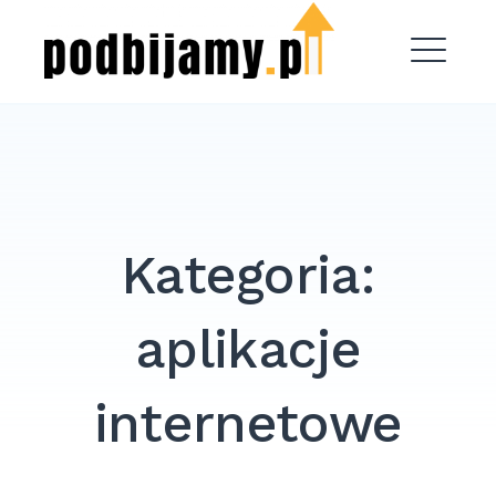
Skip
Podbijamy.pl
to
content
ME
Kategoria:
aplikacje
internetowe