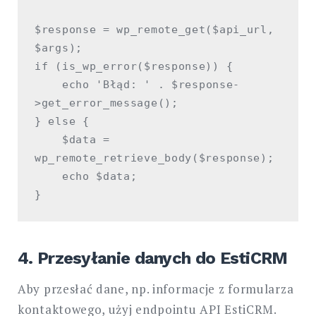
$response = wp_remote_get($api_url, 
$args);

if (is_wp_error($response)) {

    echo 'Błąd: ' . $response-
>get_error_message();

} else {

    $data = 
wp_remote_retrieve_body($response);

    echo $data;

4. Przesyłanie danych do EstiCRM
Aby przesłać dane, np. informacje z formularza
kontaktowego, użyj endpointu API EstiCRM.