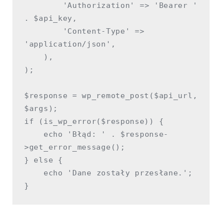
        'Authorization' => 'Bearer ' 
. $api_key,

        'Content-Type' => 
'application/json',

    ),

);

$response = wp_remote_post($api_url, 
$args);

if (is_wp_error($response)) {

    echo 'Błąd: ' . $response-
>get_error_message();

} else {

    echo 'Dane zostały przesłane.';
