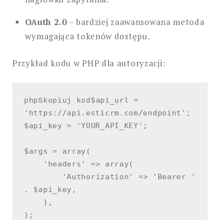
OAuth 2.0
– bardziej zaawansowana metoda
wymagająca tokenów dostępu.
Przykład kodu w PHP dla autoryzacji:
$api_url = 
phpSkopiuj kod
'https://api.esticrm.com/endpoint';

$api_key = 'YOUR_API_KEY';

$args = array(

    'headers' => array(

        'Authorization' => 'Bearer ' 
. $api_key,

    ),

);
