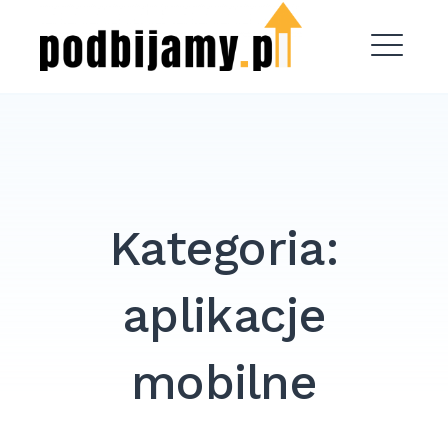
Skip
Podbijamy.pl
to
content
ME
Kategoria:
aplikacje
mobilne